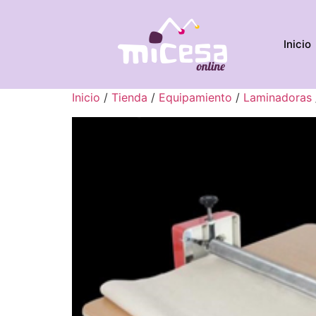
Inicio
Inicio
/
Tienda
/
Equipamiento
/
Laminadoras