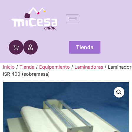
Tienda
Inicio
/
Tienda
/
Equipamiento
/
Laminadoras
/ Laminador
ISR 400 (sobremesa)