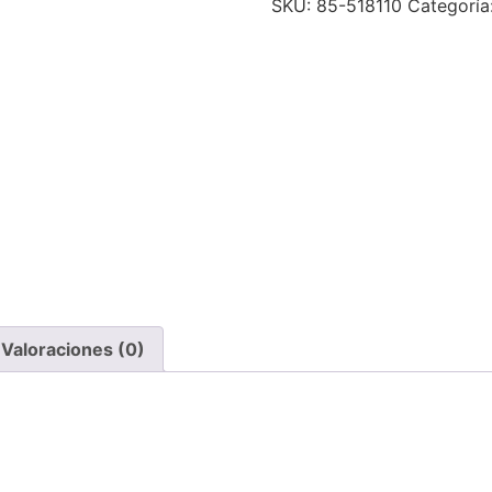
SKU:
85-518110
Categoría
Valoraciones (0)