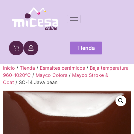
Tienda
Inicio
/
Tienda
/
Esmaltes cerámicos
/
Baja temperatura
960-1020ºC
/
Mayco Colors
/
Mayco Stroke &
Coat
/ SC-14 Java bean