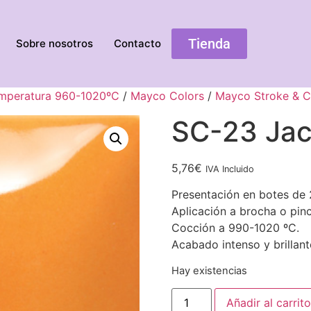
Tienda
Sobre nosotros
Contacto
emperatura 960-1020ºC
/
Mayco Colors
/
Mayco Stroke & C
SC-23 Jac
5,76
€
IVA Incluido
Presentación en botes de 
Aplicación a brocha o pinc
Cocción a 990-1020 ºC.
Acabado intenso y brillant
Hay existencias
Añadir al carrito