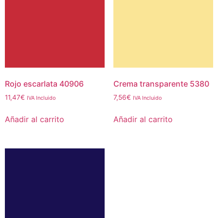
Rojo escarlata 40906
Crema transparente 5380
11,47
€
7,56
€
IVA Incluido
IVA Incluido
Añadir al carrito
Añadir al carrito