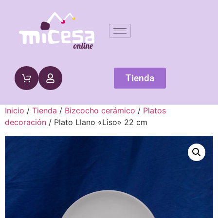
Tienda
Inicio
/
Tienda
/
Bizcocho cerámico
/
Platos
decoración
/ Plato Llano «Liso» 22 cm