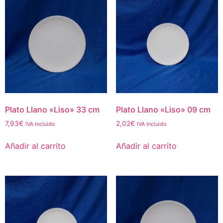
Plato Llano «Liso» 33 cm
Plato Llano «Liso» 09 cm
7,93
€
2,02
€
IVA Incluido
IVA Incluido
Añadir al carrito
Añadir al carrito