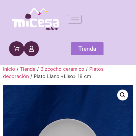
Tienda
Inicio
/
Tienda
/
Bizcocho cerámico
/
Platos
decoración
/ Plato Llano «Liso» 18 cm