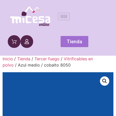
Tienda
Inicio
/
Tienda
/
Tercer fuego
/
Vitrificables en
polvo
/ Azul medio / cobalto 8050