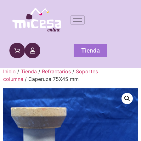
Tienda
Inicio
/
Tienda
/
Refractarios
/
Soportes
columna
/ Caperuza 75X45 mm