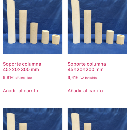
Soporte columna
Soporte columna
45x20x300 mm
45x20x200 mm
9,91
€
6,61
€
IVA Incluido
IVA Incluido
Añadir al carrito
Añadir al carrito