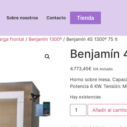
Tienda
Sobre nosotros
Contacto
rga frontal
/
Benjamín 1300º
/ Benjamín 4S 1300º 75 lt
Benjamín 4
4.773,45
€
IVA Incluido
Horno sobre mesa. Capaci
Potencia 6 KW. Tensión: M
Hay existencias
Añadir al carrito