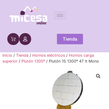
Tienda
Inicio
/
Tienda
/
Hornos eléctricos
/
Hornos carga
superior
/
Plutón 1300º
/ Plutón 1S 1300º 47 lt Mono