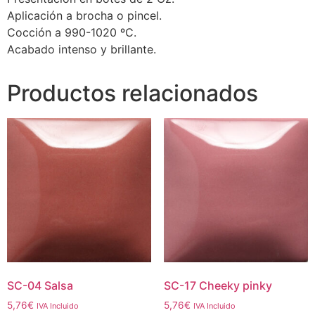
Aplicación a brocha o pincel.
Cocción a 990-1020 ºC.
Acabado intenso y brillante.
Productos relacionados
SC-04 Salsa
SC-17 Cheeky pinky
5,76
€
5,76
€
IVA Incluido
IVA Incluido