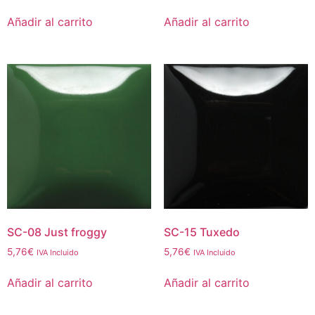
Añadir al carrito
Añadir al carrito
SC-08 Just froggy
SC-15 Tuxedo
5,76
€
5,76
€
IVA Incluido
IVA Incluido
Añadir al carrito
Añadir al carrito