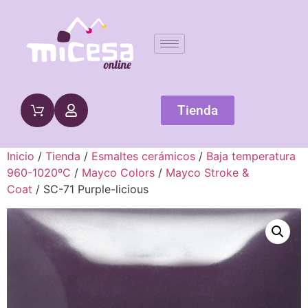
Tienda
Inicio
/
Tienda
/
Esmaltes cerámicos
/
Baja temperatura
960-1020ºC
/
Mayco Colors
/
Mayco Stroke &
Coat
/ SC-71 Purple-licious