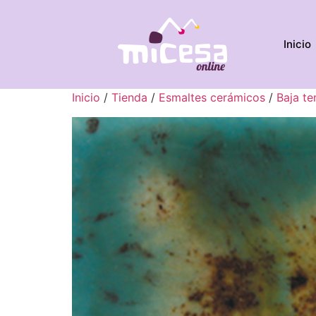
Inicio
Inicio
/
Tienda
/
Esmaltes cerámicos
/
Baja t