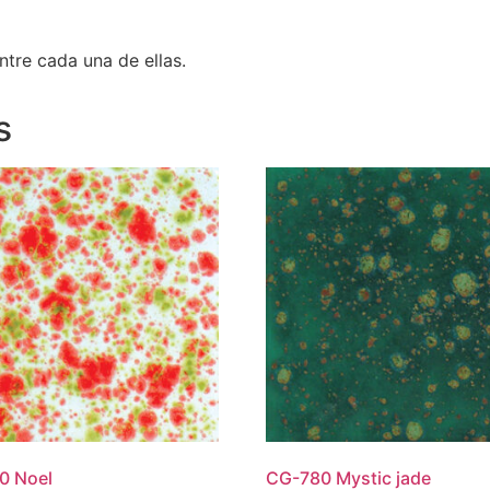
ntre cada una de ellas.
s
0 Noel
CG-780 Mystic jade