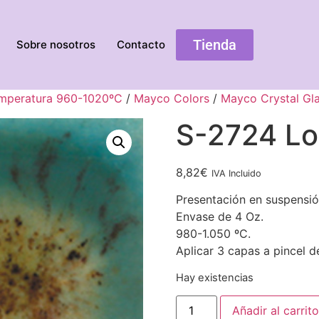
Tienda
Sobre nosotros
Contacto
emperatura 960-1020ºC
/
Mayco Colors
/
Mayco Crystal Gl
S-2724 Lo
8,82
€
IVA Incluido
Presentación en suspensió
Envase de 4 Oz.
980-1.050 ºC.
Aplicar 3 capas a pincel d
Hay existencias
Añadir al carrito