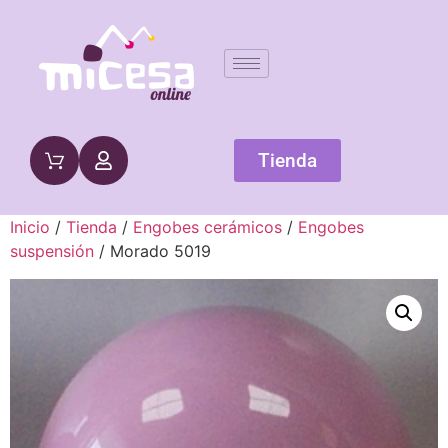
Tienda
Inicio
/
Tienda
/
Engobes cerámicos
/
Engobes
suspensión
/ Morado 5019