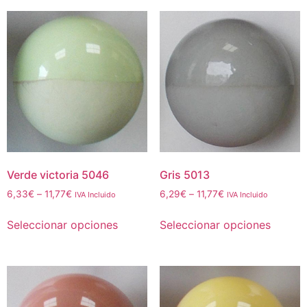
Verde victoria 5046
Gris 5013
6,33
€
–
11,77
€
6,29
€
–
11,77
€
IVA Incluido
IVA Incluido
Seleccionar opciones
Seleccionar opciones