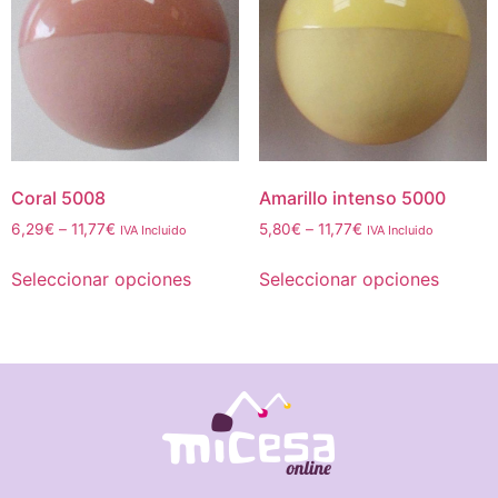
Coral 5008
Amarillo intenso 5000
6,29
€
–
11,77
€
5,80
€
–
11,77
€
IVA Incluido
IVA Incluido
Seleccionar opciones
Seleccionar opciones