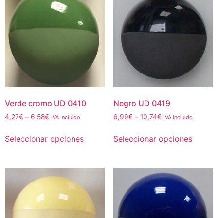
Verde cromo UD 0410
Negro UD 0419
4,27
€
–
6,58
€
6,99
€
–
10,74
€
IVA Incluido
IVA Incluido
Seleccionar opciones
Seleccionar opciones