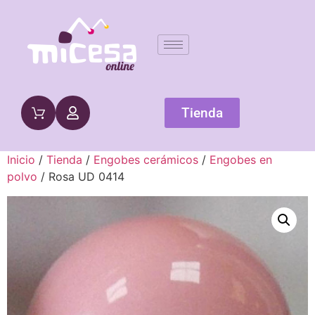
Tienda
Inicio
/
Tienda
/
Engobes cerámicos
/
Engobes en
polvo
/ Rosa UD 0414