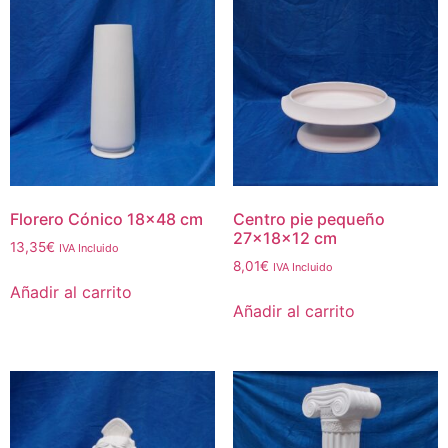
Florero Cónico 18×48 cm
Centro pie pequeño
27x18x12 cm
13,35
€
IVA Incluido
8,01
€
IVA Incluido
Añadir al carrito
Añadir al carrito