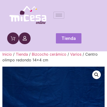
Tienda
Inicio
/
Tienda
/
Bizcocho cerámico
/
Varios
/ Centro
olimpo redondo 14×4 cm